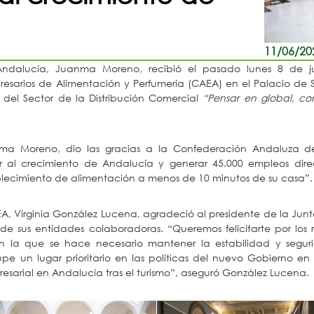
11/06/20
Andalucía, Juanma Moreno, recibió el pasado lunes 8 de ju
sarios de Alimentación y Perfumería (CAEA) en el Palacio de S
 del Sector de la Distribución Comercial
“Pensar en global, co
nma Moreno, dio las gracias a la Confederación Andaluza d
ir al crecimiento de Andalucía y generar 45.000 empleos dir
lecimiento de alimentación a menos de 10 minutos de su casa”.
EA, Virginia González Lucena, agradeció al presidente de la Jun
e sus entidades colaboradoras. “Queremos felicitarte por los r
 en la que se hace necesario mantener la estabilidad y segu
e un lugar prioritario en las políticas del nuevo Gobierno e
sarial en Andalucía tras el turismo”, aseguró González Lucena.