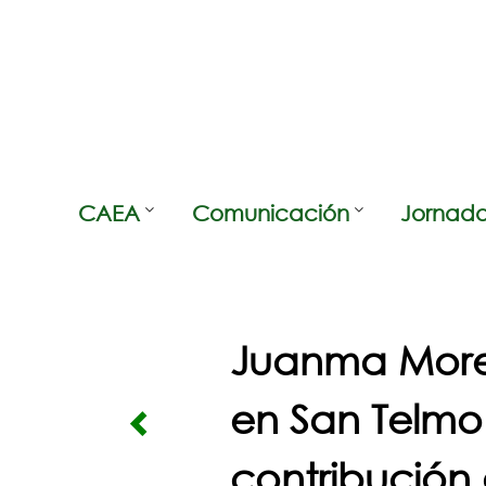
Skip
to
content
CAEA
Comunicación
Jornada
Juanma More
en San Telmo
contribución 