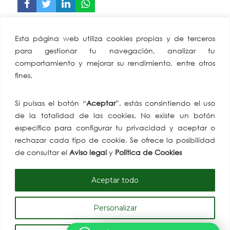
CAEA
Miembro de:
Esta página web utiliza cookies propias y de terceros
Confederación
para gestionar tu navegación, analizar tu
Andaluza Empresarios
comportamiento y mejorar su rendimiento, entre otros
Alimentación y
fines.
Perfumería
Av. de Hytasa, 38, 41006
Si pulsas el botón “
Aceptar
”, estás consintiendo el uso
Sevilla
de la totalidad de las cookies. No existe un botón
tlf: +34 954 86 91 07
específico para configurar tu privacidad y aceptar o
email:
rechazar cada tipo de cookie. Se ofrece la posibilidad
comunicacion@caea.es
de consultar el
Aviso legal
y
Política de Cookies
Aceptar todo
Personalizar
Copyright© 2026 CAEA | Todos los derechos reservados. | Desarrollado por
H-