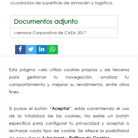
cuadrados de superficie de almacén y logística.
Documentos adjunto
Memoria Corporativa de CAEA 2017
CAEA
Miembro de:
Esta página web utiliza cookies propias y de terceros
Confederación
para gestionar tu navegación, analizar tu
Andaluza Empresarios
comportamiento y mejorar su rendimiento, entre otros
Alimentación y
fines.
Perfumería
Av. de Hytasa, 38, 41006
Si pulsas el botón “
Aceptar
”, estás consintiendo el uso
Sevilla
de la totalidad de las cookies. No existe un botón
tlf: +34 954 86 91 07
específico para configurar tu privacidad y aceptar o
email:
rechazar cada tipo de cookie. Se ofrece la posibilidad
comunicacion@caea.es
de consultar el
Aviso legal
y
Política de Cookies