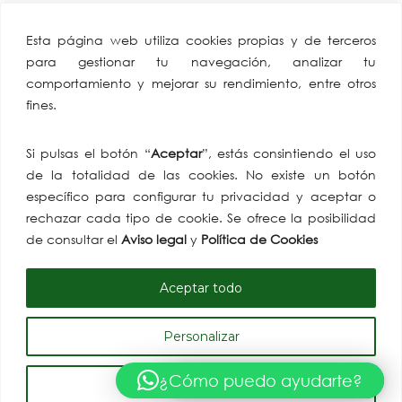
CAEA
Miembro de:
Esta página web utiliza cookies propias y de terceros
Confederación
para gestionar tu navegación, analizar tu
Andaluza Empresarios
comportamiento y mejorar su rendimiento, entre otros
Alimentación y
fines.
Perfumería
Av. de Hytasa, 38, 41006
Si pulsas el botón “
Aceptar
”, estás consintiendo el uso
Sevilla
de la totalidad de las cookies. No existe un botón
tlf: +34 954 86 91 07
específico para configurar tu privacidad y aceptar o
email:
rechazar cada tipo de cookie. Se ofrece la posibilidad
comunicacion@caea.es
de consultar el
Aviso legal
y
Política de Cookies
Aceptar todo
Personalizar
Copyright© 2026 CAEA | Todos los derechos reservados. | Desarrollado por
H-
¿Cómo puedo ayudarte?
Hi! How can I help you?
Rechazar todo
tecnologia
.
Política de privacidad
|
Política de cookies
|
Aviso legal