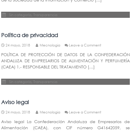
,
Sin categoría
Transparencia
Política de privacidad
on
24 mayo, 2018
htecnologia
Leave a Comment
Política
POLÍTICA DE PROTECCIÓN DE DATOS DE LA CONFEDERACIÓN
de
ANDALUZA DE EMPRESARIOS DE ALIMENTACIÓN Y PERFUMERÍA
privacidad
(CAEA) 1.- RESPONSABLE DEL TRATAMIENTO […]
,
Sin categoría
Transparencia
Aviso legal
on
24 mayo, 2018
htecnologia
Leave a Comment
Aviso
Aviso legal La Confederación Andaluza de Empresarios de
legal
Alimentación (CAEA), con CIF número G41642059, se