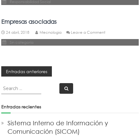
Responsabilidad Social
Empresas asociadas
on
24 abril, 2018
htecnologia
Leave a Comment
Empresas
Sin categoría
asociadas
Navegación
Entradas anteriores
de
Search
Search
for:
entradas
Entradas recientes
Sistema Interno de Información y
Comunicación (SICOM)