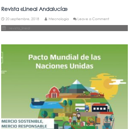
Revista «Lineal Andalucía»
on
20 septiembre, 2018
htecnologia
Leave a Comment
Revista
revista_lineal
«Lineal
Andalucía»