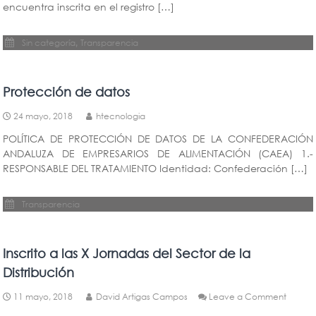
encuentra inscrita en el registro […]
,
Sin categoría
Transparencia
Protección de datos
24 mayo, 2018
htecnologia
POLÍTICA DE PROTECCIÓN DE DATOS DE LA CONFEDERACIÓN
ANDALUZA DE EMPRESARIOS DE ALIMENTACIÓN (CAEA) 1.-
RESPONSABLE DEL TRATAMIENTO Identidad: Confederación […]
Transparencia
Inscrito a las X Jornadas del Sector de la
Distribución
on
11 mayo, 2018
David Artigas Campos
Leave a Comment
Inscrito