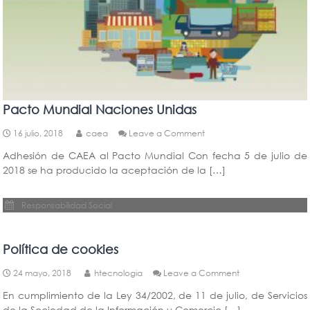
Pacto Mundial Naciones Unidas
on
16 julio, 2018
caea
Leave a Comment
Pacto
Adhesión de CAEA al Pacto Mundial Con fecha 5 de julio de
Mundial
2018 se ha producido la aceptación de la […]
Naciones
Unidas
Responsabilidad Social
Política de cookies
on
24 mayo, 2018
htecnologia
Leave a Comment
Política
En cumplimiento de la Ley 34/2002, de 11 de julio, de Servicios
de
de la Sociedad de la Información y Comercio […]
cookies