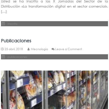
Usted se ha inscrito a las X Jornadas del Sector de la
a
Distribución «La transformación digital en el sector comercial»,
las
X
[…]
Jornad
del
Inscrito
Sector
de
la
Distrib
Publicaciones
on
25 abril, 2018
htecnologia
Leave a Comment
Publicaciones
publicaciones