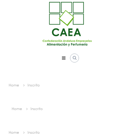
Skip
to
content
Home
Inscrito
Home
Inscrito
Home
Inscrito