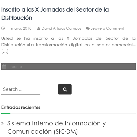
Inscrito a las X Jornadas del Sector de la
Distribución
on
11 mayo, 2018
David Artigas Campos
Leave a Comment
Inscrito
Usted se ha inscrito a las X Jornadas del Sector de la
a
Distribución «La transformación digital en el sector comercial»,
las
X
[…]
Jornad
del
Inscrito
Sector
de
la
Distrib
Search
Search
for:
Entradas recientes
Sistema Interno de Información y
Comunicación (SICOM)