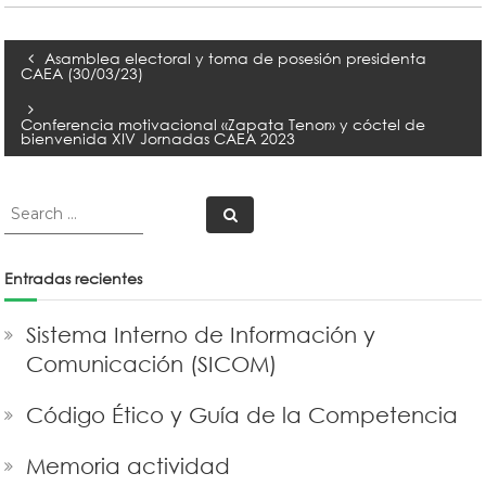
Navegación
Asamblea electoral y toma de posesión presidenta
CAEA (30/03/23)
de
Conferencia motivacional «Zapata Tenor» y cóctel de
bienvenida XIV Jornadas CAEA 2023
entradas
Search
Search
for:
Entradas recientes
Sistema Interno de Información y
Comunicación (SICOM)
Código Ético y Guía de la Competencia
Memoria actividad