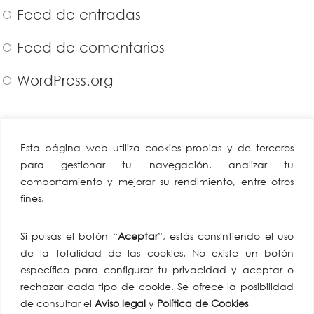
Feed de entradas
Feed de comentarios
WordPress.org
CAEA
Miembro de:
Esta página web utiliza cookies propias y de terceros
Confederación
para gestionar tu navegación, analizar tu
Andaluza Empresarios
comportamiento y mejorar su rendimiento, entre otros
Alimentación y
fines.
Perfumería
Av. de Hytasa, 38, 41006
Si pulsas el botón “
Aceptar
”, estás consintiendo el uso
Sevilla
de la totalidad de las cookies. No existe un botón
tlf: +34 954 86 91 07
específico para configurar tu privacidad y aceptar o
email:
rechazar cada tipo de cookie. Se ofrece la posibilidad
comunicacion@caea.es
de consultar el
Aviso legal
y
Política de Cookies