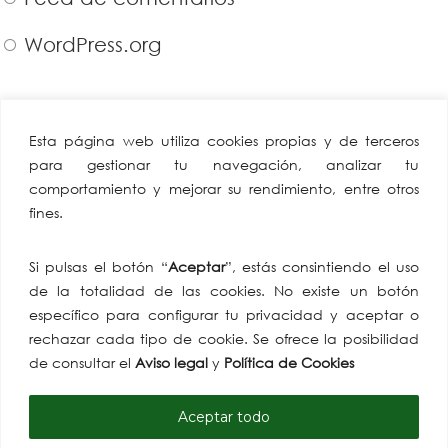
WordPress.org
CAEA
Miembro de:
Esta página web utiliza cookies propias y de terceros
Confederación
para gestionar tu navegación, analizar tu
Andaluza Empresarios
comportamiento y mejorar su rendimiento, entre otros
Alimentación y
fines.
Perfumería
Av. de Hytasa, 38, 41006
Si pulsas el botón “
Aceptar
”, estás consintiendo el uso
Sevilla
de la totalidad de las cookies. No existe un botón
tlf: +34 954 86 91 07
específico para configurar tu privacidad y aceptar o
email:
rechazar cada tipo de cookie. Se ofrece la posibilidad
comunicacion@caea.es
de consultar el
Aviso legal
y
Política de Cookies
Aceptar todo