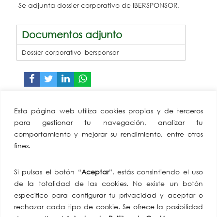
Se adjunta dossier corporativo de IBERSPONSOR.
Documentos adjunto
Dossier corporativo Ibersponsor
CAEA
Miembro de:
Esta página web utiliza cookies propias y de terceros
Confederación
para gestionar tu navegación, analizar tu
Andaluza Empresarios
comportamiento y mejorar su rendimiento, entre otros
Alimentación y
fines.
Perfumería
Av. de Hytasa, 38, 41006
Si pulsas el botón “
Aceptar
”, estás consintiendo el uso
Sevilla
de la totalidad de las cookies. No existe un botón
tlf: +34 954 86 91 07
específico para configurar tu privacidad y aceptar o
email:
rechazar cada tipo de cookie. Se ofrece la posibilidad
comunicacion@caea.es