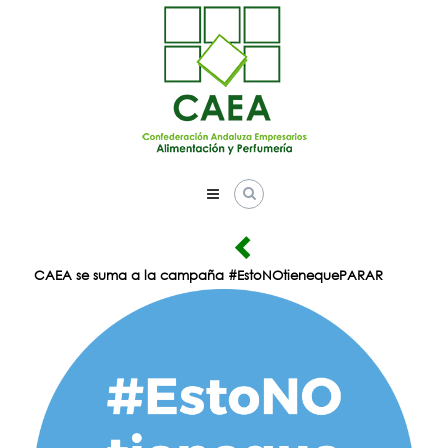
Skip
to
content
CAEA se suma a la campaña #EstoNOtienequePARAR