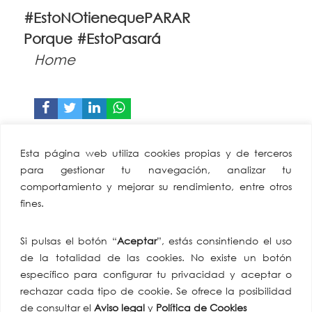
#EstoNOtienequePARAR
Porque
#EstoPasará
Home
CAEA
Miembro de:
Esta página web utiliza cookies propias y de terceros
Confederación
para gestionar tu navegación, analizar tu
Andaluza Empresarios
comportamiento y mejorar su rendimiento, entre otros
Alimentación y
fines.
Perfumería
Av. de Hytasa, 38, 41006
Si pulsas el botón “
Aceptar
”, estás consintiendo el uso
Sevilla
de la totalidad de las cookies. No existe un botón
tlf: +34 954 86 91 07
específico para configurar tu privacidad y aceptar o
email:
rechazar cada tipo de cookie. Se ofrece la posibilidad
comunicacion@caea.es
de consultar el
Aviso legal
y
Política de Cookies