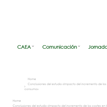
Skip
to
content
CAEA
Comunicación
Jornada
Home
Conclusiones del estudio «Impacto del incremento de los
consumo»
Home
Conclusiones del estudio «Impacto del incremento de los costes en 