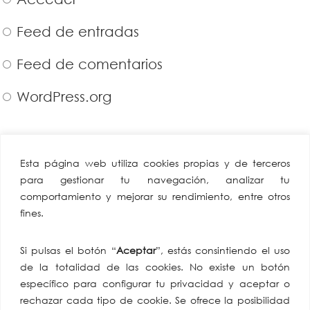
Feed de entradas
Feed de comentarios
WordPress.org
CAEA
Miembro de:
Esta página web utiliza cookies propias y de terceros
Confederación
para gestionar tu navegación, analizar tu
Andaluza Empresarios
comportamiento y mejorar su rendimiento, entre otros
Alimentación y
fines.
Perfumería
Av. de Hytasa, 38, 41006
Si pulsas el botón “
Aceptar
”, estás consintiendo el uso
Sevilla
de la totalidad de las cookies. No existe un botón
tlf: +34 954 86 91 07
específico para configurar tu privacidad y aceptar o
email:
rechazar cada tipo de cookie. Se ofrece la posibilidad
comunicacion@caea.es