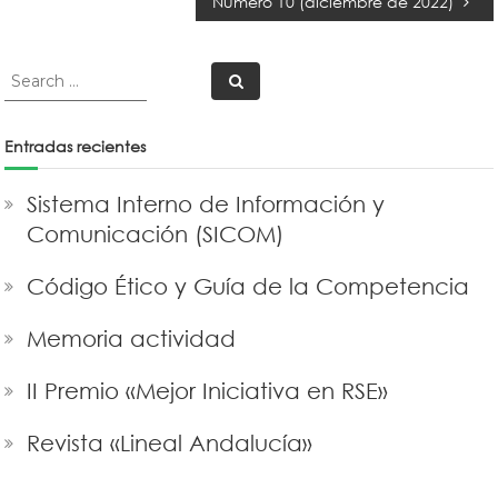
Número 10 (diciembre de 2022)
de
entradas
Search
Search
for:
Entradas recientes
Sistema Interno de Información y
Comunicación (SICOM)
Código Ético y Guía de la Competencia
Memoria actividad
II Premio «Mejor Iniciativa en RSE»
Revista «Lineal Andalucía»